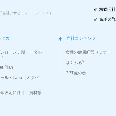
※
株式会社
式会社アサヒ・シーアンドアイ）
®
※
布ポス
ックス
自社コンテンツ
プレローンチ期トータル
女性の健康経営セミナー
ート
®
はぐふる
r Plan
PPT虎の巻
ャル・Labo（メタバ
）
要領改定に伴う、資材修
応