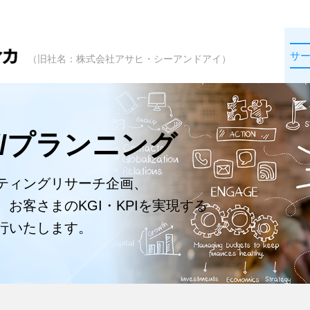
サ
（旧社名：株式会社アサヒ・シーアンドアイ）
/プランニング
ティングリサーチ企画、
お客さまのKGI・KPIを実現する
行いたします。