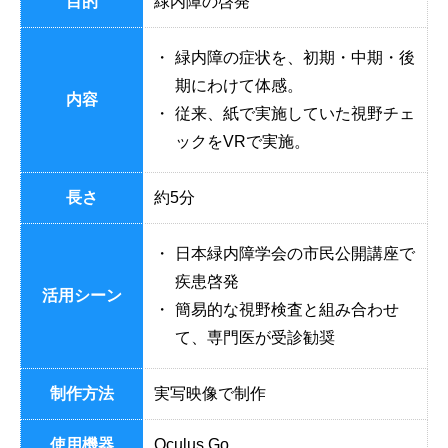
目的
緑内障の啓発
・
緑内障の症状を、初期・中期・後
期にわけて体感。
内容
・
従来、紙で実施していた視野チェ
ックをVRで実施。
長さ
約5分
・
日本緑内障学会の市民公開講座で
疾患啓発
活用シーン
・
簡易的な視野検査と組み合わせ
て、専門医が受診勧奨
制作方法
実写映像で制作
使用機器
Oculus Go