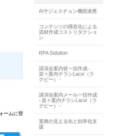
AIサジェスチョン機能連携
コンテンツの構造化による
資材作成コストリダクショ
ン
RPA Solution
講演会案内状一括作成 -
楽々案内チラシLacvi（ラ
クビー） -
講演会案内メール一括作成
- 楽々案内チラシLacvi（ラ
クビー） -
ォームに登
業務の見える化と効率化支
援